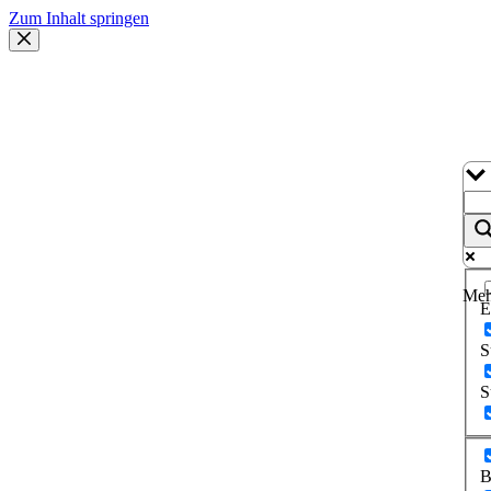
Zum Inhalt springen
Meh
E
S
S
B