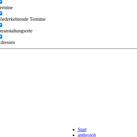
ermine
iederkehrende Termine
eranstaltungsorte
dressen
Start
anthrojob