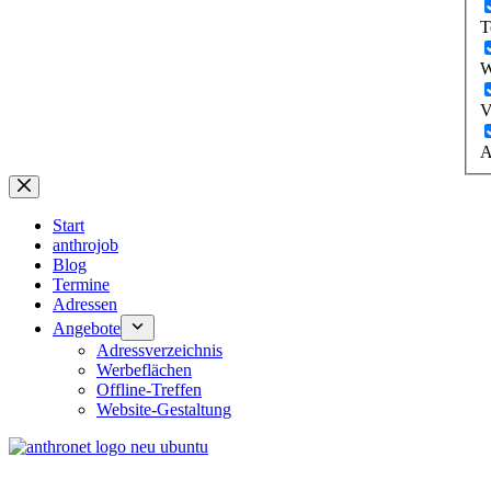
T
W
V
A
Start
anthrojob
Blog
Termine
Adressen
Angebote
Adressverzeichnis
Werbeflächen
Offline-Treffen
Website-Gestaltung