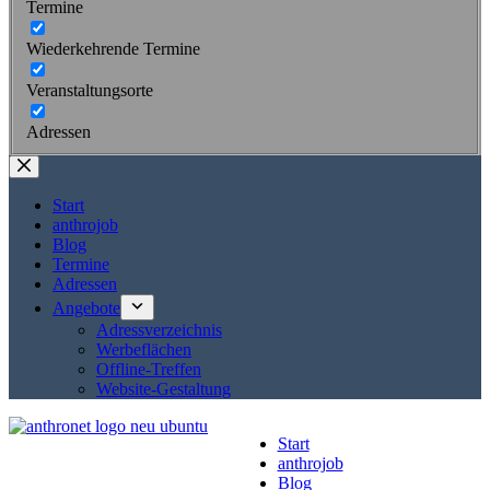
Termine
Wiederkehrende Termine
Veranstaltungsorte
Adressen
Start
anthrojob
Blog
Termine
Adressen
Angebote
Adressverzeichnis
Werbeflächen
Offline-Treffen
Website-Gestaltung
Start
anthrojob
Blog