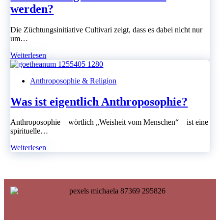
werden?
Die Züchtungsinitiative Cultivari zeigt, dass es dabei nicht nur
um…
Wie
Weiterlesen
kann
Getreide
Anthroposophie & Religion
im
Sinne
der
Was ist eigentlich Anthroposophie?
biodynamischen
Landwirtschaft
Anthroposophie – wörtlich „Weisheit vom Menschen“ – ist eine
zukunftsfähig
spirituelle…
weiterentwickelt
werden?
Was
Weiterlesen
ist
eigentlich
Anthroposophie?