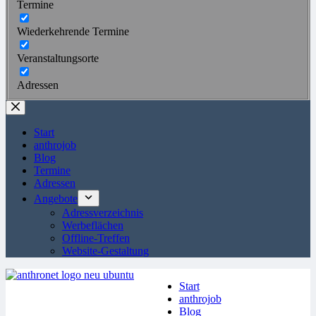
Termine
Wiederkehrende Termine
Veranstaltungsorte
Adressen
Start
anthrojob
Blog
Termine
Adressen
Angebote
Adressverzeichnis
Werbeflächen
Offline-Treffen
Website-Gestaltung
Start
anthrojob
Blog