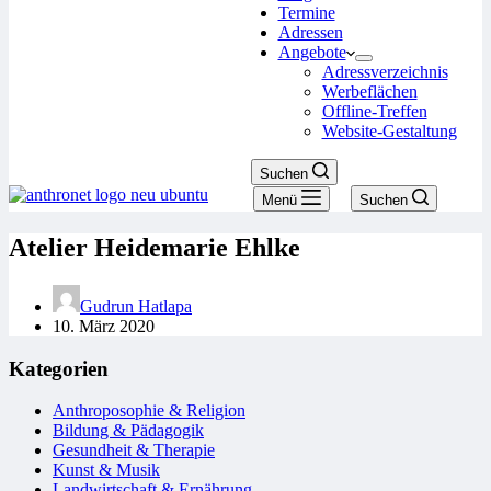
Termine
Adressen
Angebote
Adressverzeichnis
Werbeflächen
Offline-Treffen
Website-Gestaltung
Suchen
Menü
Suchen
Atelier Heidemarie Ehlke
Gudrun Hatlapa
10. März 2020
Kategorien
Anthroposophie & Religion
Bildung & Pädagogik
Gesundheit & Therapie
Kunst & Musik
Landwirtschaft & Ernährung