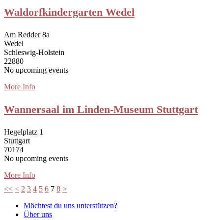
Waldorfkindergarten Wedel
Am Redder 8a
Wedel
Schleswig-Holstein
22880
No upcoming events
More Info
Wannersaal im Linden-Museum Stuttgart
Hegelplatz 1
Stuttgart
70174
No upcoming events
More Info
<<
<
2
3
4
5
6
7
8
>
Möchtest du uns unterstützen?
Über uns