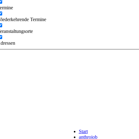
ermine
iederkehrende Termine
eranstaltungsorte
dressen
Start
anthrojob