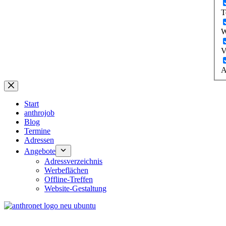
T
W
V
A
Start
anthrojob
Blog
Termine
Adressen
Angebote
Adressverzeichnis
Werbeflächen
Offline-Treffen
Website-Gestaltung