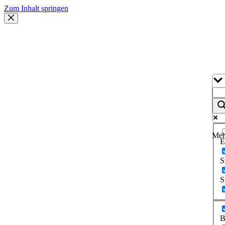
Zum Inhalt springen
Meh
E
S
S
B