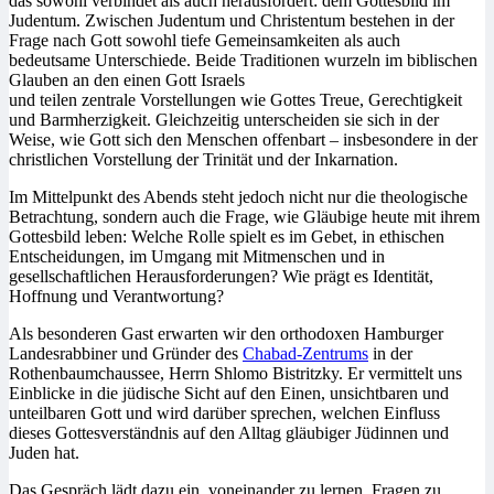
das sowohl verbindet als auch herausfordert: dem Gottesbild im
Judentum. Zwischen Judentum und Christentum bestehen in der
Frage nach Gott sowohl tiefe Gemeinsamkeiten als auch
bedeutsame Unterschiede. Beide Traditionen wurzeln im biblischen
Glauben an den einen Gott Israels
und teilen zentrale Vorstellungen wie Gottes Treue, Gerechtigkeit
und Barmherzigkeit. Gleichzeitig unterscheiden sie sich in der
Weise, wie Gott sich den Menschen offenbart – insbesondere in der
christlichen Vorstellung der Trinität und der Inkarnation.
Im Mittelpunkt des Abends steht jedoch nicht nur die theologische
Betrachtung, sondern auch die Frage, wie Gläubige heute mit ihrem
Gottesbild leben: Welche Rolle spielt es im Gebet, in ethischen
Entscheidungen, im Umgang mit Mitmenschen und in
gesellschaftlichen Herausforderungen? Wie prägt es Identität,
Hoffnung und Verantwortung?
Als besonderen Gast erwarten wir den orthodoxen Hamburger
Landesrabbiner und Gründer des
Chabad-Zentrums
in der
Rothenbaumchaussee, Herrn Shlomo Bistritzky. Er vermittelt uns
Einblicke in die jüdische Sicht auf den Einen, unsichtbaren und
unteilbaren Gott und wird darüber sprechen, welchen Einfluss
dieses Gottesverständnis auf den Alltag gläubiger Jüdinnen und
Juden hat.
Das Gespräch lädt dazu ein, voneinander zu lernen, Fragen zu