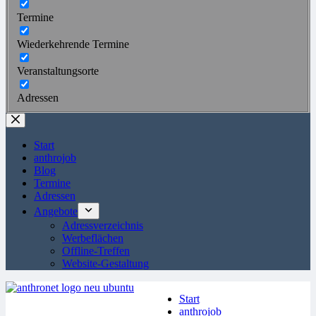
Termine
Wiederkehrende Termine
Veranstaltungsorte
Adressen
Start
anthrojob
Blog
Termine
Adressen
Angebote
Adressverzeichnis
Werbeflächen
Offline-Treffen
Website-Gestaltung
Start
anthrojob