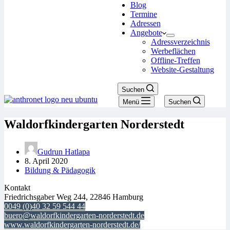
Blog
Termine
Adressen
Angebote
Adressverzeichnis
Werbeflächen
Offline-Treffen
Website-Gestaltung
Suchen
Menü
Suchen
Waldorfkindergarten Norderstedt
Gudrun Hatlapa
8. April 2020
Bildung & Pädagogik
Kontakt
Friedrichsgaber Weg 244, 22846 Hamburg
0049 (0)40 32 59 544 44
buero@waldorfkindergarten-norderstedt.de
www.waldorfkindergarten-norderstedt.de/