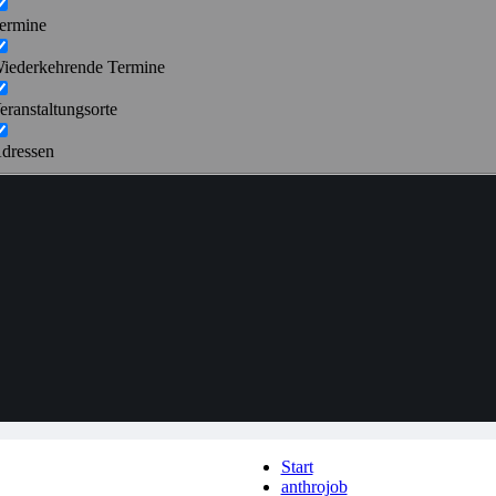
ermine
iederkehrende Termine
eranstaltungsorte
dressen
Start
anthrojob