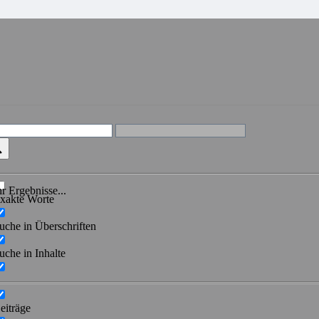
r Ergebnisse...
xakte Worte
uche in Überschriften
uche in Inhalte
eiträge