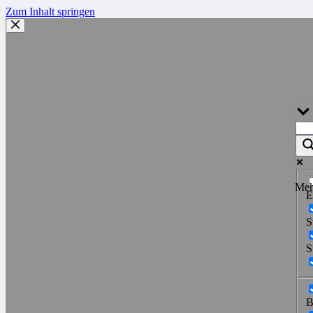
Zum Inhalt springen
Meh
E
S
S
B