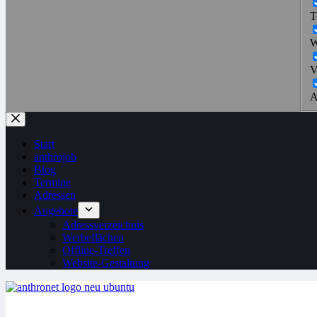
T
W
V
A
Start
anthrojob
Blog
Termine
Adressen
Angebote
Adressverzeichnis
Werbeflächen
Offline-Treffen
Website-Gestaltung