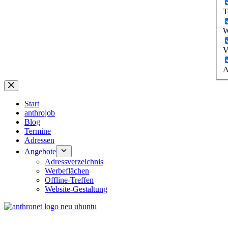
T
W
V
A
Start
anthrojob
Blog
Termine
Adressen
Angebote
Adressverzeichnis
Werbeflächen
Offline-Treffen
Website-Gestaltung