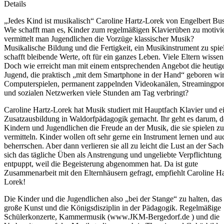
Details
„Jedes Kind ist musikalisch“ Caroline Hartz-Lorek von Engelbert Bu
Wie schafft man es, Kinder zum regelmäßigen Klavierüben zu motivi
vermittelt man Jugendlichen die Vorzüge klassischer Musik?
Musikalische Bildung und die Fertigkeit, ein Musikinstrument zu spie
schafft bleibende Werte, oft für ein ganzes Leben. Viele Eltern wissen
Doch wie erreicht man mit einem entsprechenden Angebot die heutig
Jugend, die praktisch „mit dem Smartphone in der Hand“ geboren wi
Computerspielen, permanent zappelnden Videokanälen, Streamingpor
und sozialen Netzwerken viele Stunden am Tag verbringt?
Caroline Hartz-Lorek hat Musik studiert mit Hauptfach Klavier und e
Zusatzausbildung in Waldorfpädagogik gemacht. Ihr geht es darum, 
Kindern und Jugendlichen die Freude an der Musik, die sie spielen zu
vermitteln. Kinder wollen oft sehr gerne ein Instrument lernen und au
beherrschen. Aber dann verlieren sie all zu leicht die Lust an der Sac
sich das tägliche Üben als Anstrengung und ungeliebte Verpflichtung
entpuppt, weil die Begeisterung abgenommen hat. Da ist gute
Zusammenarbeit mit den Elternhäusern gefragt, empfiehlt Caroline Ha
Lorek!
Die Kinder und die Jugendlichen also „bei der Stange“ zu halten, das i
große Kunst und die Königsdisziplin in der Pädagogik. Regelmäßige
Schülerkonzerte, Kammermusik (www.JKM-Bergedorf.de ) und die