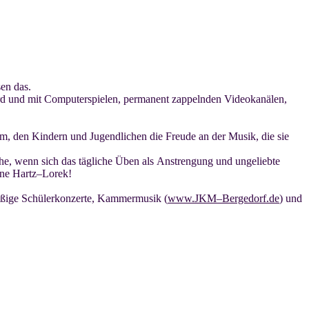
sen das.
rd und mit
Computer
spielen, permanent zappelnden Video
kanälen,
rum, den
Kindern und Jugendlichen die Freude
an der Musik, die sie
ache, wenn
sich das t
ägliche Üben als
Anstrengung und
un
geliebte
ine
Hartz
–
Lorek!
ßige
Schülerkonzerte, Kammermusik (
www.JKM
–
Bergedorf.de
) und