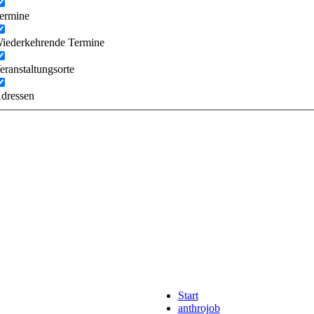
ermine
iederkehrende Termine
eranstaltungsorte
dressen
Start
anthrojob