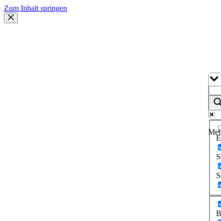
Zum Inhalt springen
Meh
E
S
S
B