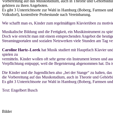
Vorbereitung auf das Musikstudium, auch in Theorie und Gehörbildu
gehören zu ihren Angeboten.
Es gibt 3 Unterrichtsorte zur Wahl in Hamburg (Boberg, Farmsen un
Volksdorf), kostenfreie Probestunde nach Vereinbarung.
Wie schafft man es, Kinder zum regelmäßigen Klavierüben zu motiv
Musikalische Bildung und die Fertigkeit, ein
Musikinstrument zu spie
Doch wie erreicht man mit einem entsprechenden Angebot die heuti
Streamingportalen
und sozia
len Netz
werken viele Stunden am Tag ve
Caroline Hartz
–
Lorek
hat Musik
st
udiert
mit Hauptfach Klavier
un
spielen
zu
vermitteln. Kinder wollen oft sehr gerne ein Instrument lernen und a
Verpflichtung
entpuppt, weil die Begeisterung abgenommen hat. Da i
Die Kinder und die Jugendlichen also „bei der Stange“ zu h
alten, das
die
Vorbereitung auf das Musikstudium, auch in Theorie und Gehörb
Es gibt
3 Unterrichtsorte zur Wahl in Hamburg
(
Boberg
,
Farmsen
un
Text: Engelbert Busch
Bilder