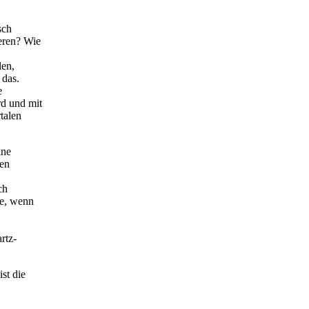
sch
eren? Wie
len,
 das.
e
rd und mit
talen
ine
den
ch
he, wenn
rtz-
st die