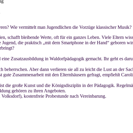
ng
d
ieren? Wie
vermittelt man Jugendlichen die Vorzüge klassischer Musik?
len,
schafft bleibende Werte, oft für ein ganzes Leben. Viele Eltern wis
ge
Jugend, die praktisch „mit dem Smartphone in der Hand“ geboren wi
r
bringt?
d
eine
Zusatzausbildung in
Waldorfpädagogik
gemacht
. Ihr geht es da
uch
beherrschen. Aber dann verlieren sie all
zu
leicht die Lust an der S
st gute
Zusammenarbeit mit den Elternhäusern gefragt, empfiehlt
Carol
 ist die
große Kunst und die Königsdisziplin in der Pädagogik.
Regelmä
ildun
g
gehören zu ihren Angeboten.
d
Volksdorf
)
, kostenfreie
Probestunde nach Vereinbarung.